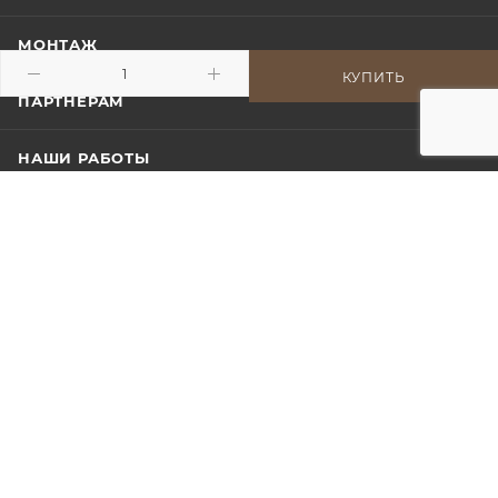
МОНТАЖ
КУПИТЬ
ПАРТНЕРАМ
НАШИ РАБОТЫ
МОДЕЛИ ДЛЯ ПРОЕКТИРОВЩИКОВ
О КОМПАНИИ
ИНФОРМАЦИЯ
ПОМОЩЬ
8 800 222-38-15
ЗАКАЗАТЬ ЗВОНОК