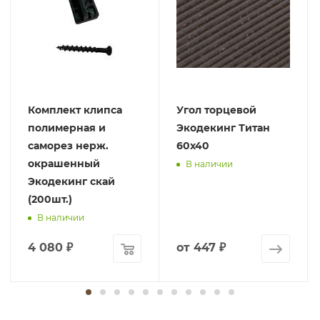
Комплект клипса
Угол торцевой
полимерная и
Экодекинг Титан
саморез нерж.
60х40
окрашенный
В наличии
Экодекинг скай
(200шт.)
В наличии
4 080
₽
от
447 ₽