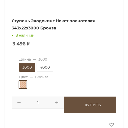
Ступень Экодекинг Некст полнотелая
343х22х3000 Бронза
В наличии
3 496
₽
Длина
—
3000
3000
4000
Цвет
—
Бронза
КУПИТЬ