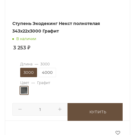
Ступень Экодекинг Некст полнотелая
343х22х3000 Графит
В наличии
3 253
₽
Длина
—
3000
3000
4000
Цвет
—
Графит
КУПИТЬ