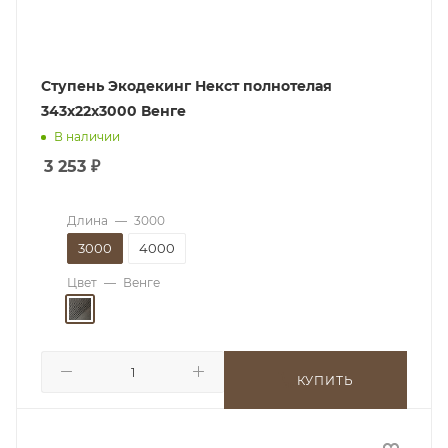
Ступень Экодекинг Некст полнотелая
343х22х3000 Венге
В наличии
3 253
₽
Длина
—
3000
3000
4000
Цвет
—
Венге
КУПИТЬ