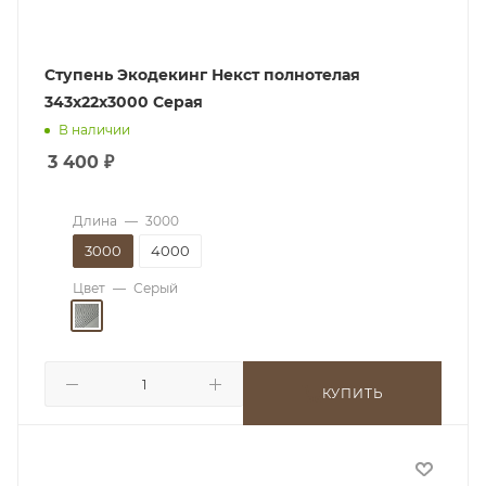
Ступень Экодекинг Некст полнотелая
343х22х3000 Серая
В наличии
3 400
₽
Длина
—
3000
3000
4000
Цвет
—
Серый
КУПИТЬ