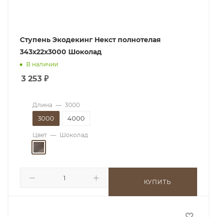
Ступень Экодекинг Некст полнотелая
343х22х3000 Шоколад
В наличии
3 253
₽
Длина
—
3000
3000
4000
Цвет
—
Шоколад
КУПИТЬ