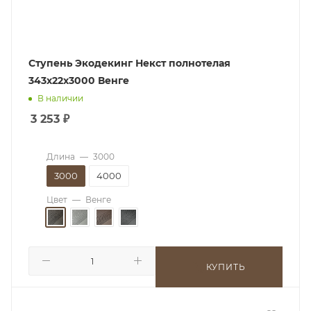
Ступень Экодекинг Некст полнотелая
343х22х3000 Венге
В наличии
3 253
₽
Длина
—
3000
3000
4000
Цвет
—
Венге
КУПИТЬ