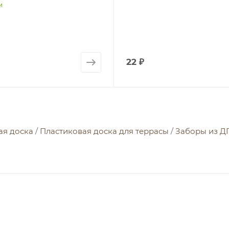
и
22
₽
ая доска
/
Пластиковая доска для террасы
/
Заборы из Д