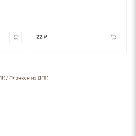
22
₽
ПК
/
Планкен из ДПК