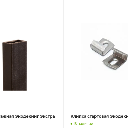
тажная Экодекинг Экстра
Клипса стартовая Экодек
В наличии