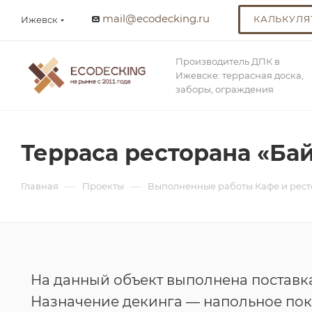
mail@ecodecking.ru
КАЛЬКУЛЯ
Ижевск
Производитель ДПК в
Ижевске: террасная доска,
заборы, ограждения
Терраса ресторана «Ба
—
—
Главная
Проекты
Выполненные работы Кафе и рес
На данный объект выполнена поставк
Назначение декинга — напольное пок