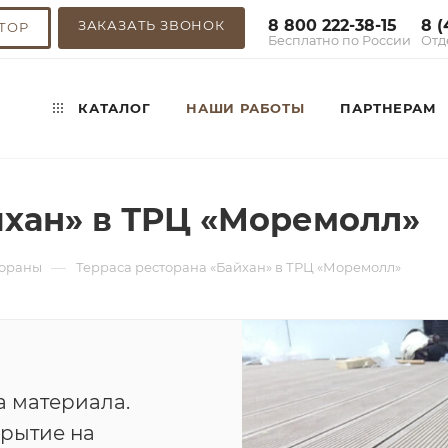
8 800 222-38-15
8 (
ЗАКАЗАТЬ ЗВОНОК
ТОР
Бесплатно по России
Отд
КАТАЛОГ
НАШИ РАБОТЫ
ПАРТНЕРАМ
йхан» в ТРЦ «Моремолл»
—
тораны
Терраса ресторана «Байхан» в ТРЦ «Моремолл»
а материала.
рытие на