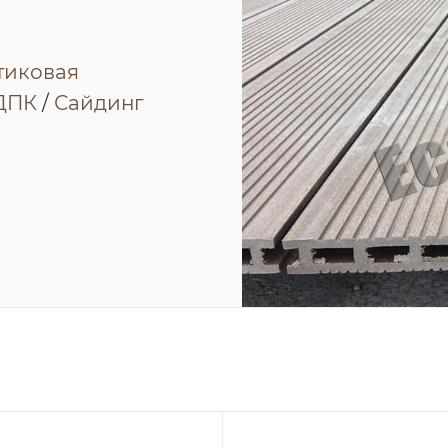
тиковая
 ДПК
/
Сайдинг