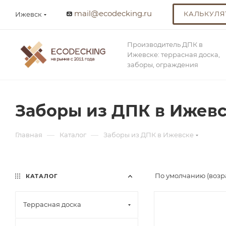
mail@ecodecking.ru
КАЛЬКУЛЯ
Ижевск
Производитель ДПК в
Ижевске: террасная доска,
заборы, ограждения
Заборы из ДПК в Ижев
—
—
Главная
Каталог
Заборы из ДПК в Ижевске
По умолчанию (возр
КАТАЛОГ
Террасная доска