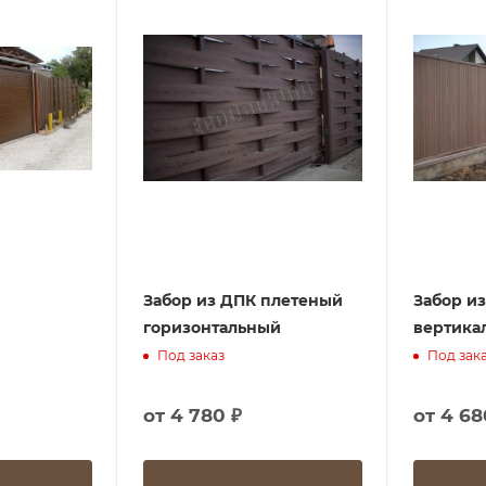
Забор из ДПК плетеный
Забор и
горизонтальный
вертика
Под заказ
Под зак
от
4 780 ₽
от
4 68