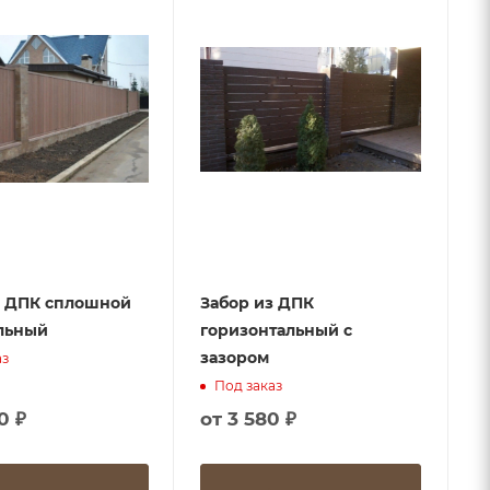
з ДПК сплошной
Забор из ДПК
льный
горизонтальный с
зазором
аз
Под заказ
0 ₽
от
3 580 ₽