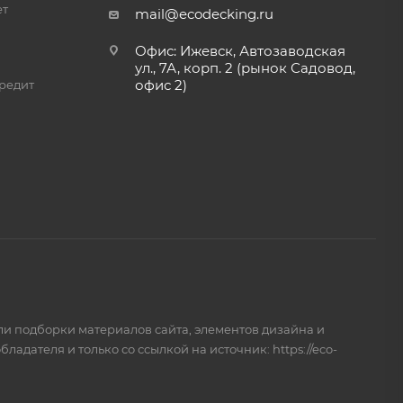
ет
mail@ecodecking.ru
Офис: Ижевск, Автозаводская
ул., 7А, корп. 2 (рынок Садовод,
офис 2)
редит
и подборки материалов сайта, элементов дизайна и
дателя и только со ссылкой на источник: https://eco-