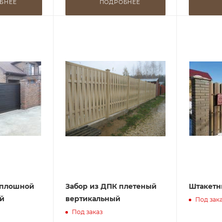
БНЕЕ
ПОДРОБНЕЕ
сплошной
Забор из ДПК плетеный
Штакетн
й
вертикальный
Под зак
Под заказ