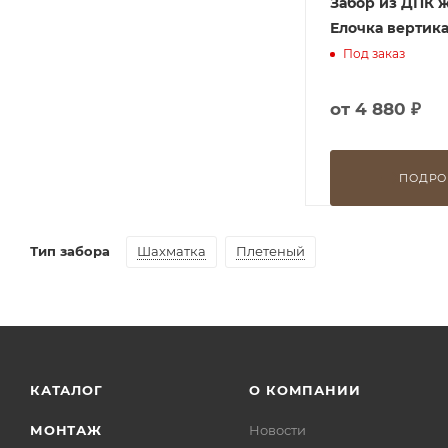
Забор из ДПК 
Елочка вертик
Под заказ
от
4 880 ₽
ПОДРО
Тип забора
Шахматка
Плетеный
КАТАЛОГ
О КОМПАНИИ
МОНТАЖ
Новости