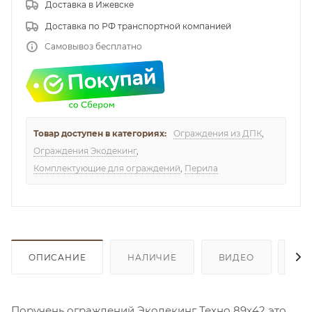
Доставка в Ижевске
Доставка по РФ транспортной компанией
Самовывоз бесплатно
Товар доступен в категориях:
Ограждения из ДПК
,
Ограждения Экодекинг
,
Комплектующие для ограждений
,
Перила
ОПИСАНИЕ
НАЛИЧИЕ
ВИДЕО
ОТ
Поручень ограждений Экодекинг Техно 89х42 это